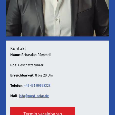
Geschäftsführer
Sebastian Rümmeli
Kontakt
Name
: Sebastian Rümmeli
Pos
: Geschäftsführer
Erreichbarkeit
: 8 bis 20 Uhr
Telefon
:
+49 431 99698228
Mail
:
info@nord-solar.de
Termin vereinbaren